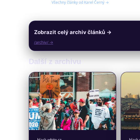
Všechny články od Karel Černý →
Zobrazit celý archiv článků →
/archiv/ →
Další z archivu
black-white.cz
black-