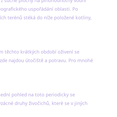
i z suché plochy na plnohodnotný vodní
eografického uspořádání oblasti. Po
ších terénů stéká do níže položené kotliny,
em těchto krátkých období oživení se
 zde najdou útočiště a potravu. Pro mnohé
všední pohled na toto periodicky se
zácné druhy živočichů, které se v jiných