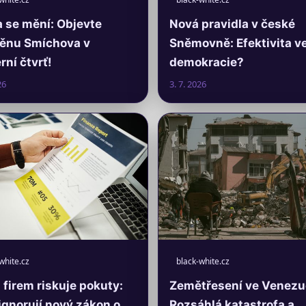
 se mění: Objevte
Nová pravidla v české
ěnu Smíchova v
Sněmovně: Efektivita v
ní čtvrť!
demokracie?
26
3. 7. 2026
white.cz
black-white.cz
firem riskuje pokuty:
Zemětřesení ve Venezu
ignorují nový zákon o
Rozsáhlá katastrofa a