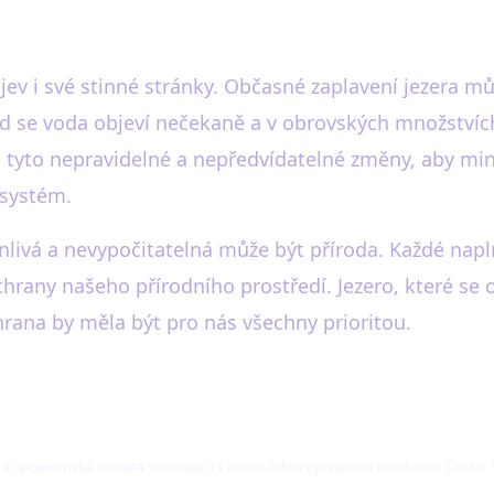
 jev i své stinné stránky. Občasné zaplavení jezera 
ud se voda objeví nečekaně a v obrovských množstvíc
 tyto nepravidelné a nepředvídatelné změny, aby min
osystém.
livá a nevypočitatelná může být příroda. Každé naplně
chrany našeho přírodního prostředí. Jezero, které s
chrana by měla být pro nás všechny prioritou.
í a společenská témata související s černo-bílou výtvarnou tvorbou v Česku