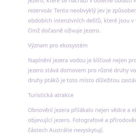
Jezero, které se nachází v odlehlé oblas
rezervoár. Tento neobvyklý jev je způsob
obdobích intenzivních dešťů, které jsou v 
čímž dočasně oživuje jezero.
Význam pro ekosystém
Naplnění jezera vodou je klíčové nejen pr
jezero stává domovem pro různé druhy vod
druhy ptáků je toto místo důležitou zastá
Turistická atrakce
Obnovění jezera přilákalo nejen vědce a eko
objevující jezero. Fotografové a přírodov
částech Austrálie nevyskytují.