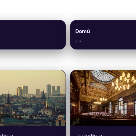
Domů
/ →
white.cz
black-white.cz