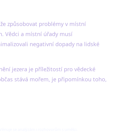
může způsobovat problémy v místní
h. Vědci a místní úřady musí
imalizovali negativní dopady na lidské
ní jezera je příležitostí pro vědecké
e občas stává mořem, je připomínkou toho,
. Věnuje se analýzám i rozhovorům s umělci.