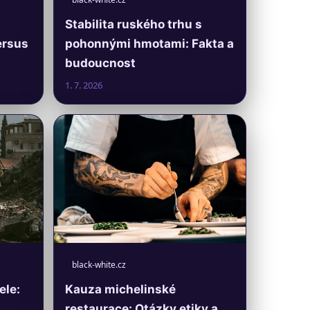
Stabilita ruského trhu s
ersus
pohonnými hmotami: Fakta a
budoucnost
1. 7. 2026
black-white.cz
ele:
Kauza michelinské
restaurace: Otázky etiky a