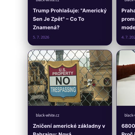
Trump Prohlašuje: "Americký
Praha
Sen Je Zpět" – Co To
prom
Znamená?
moder
5. 7. 2026
4. 7. 20
black-white.cz
black-
Zničení americké základny v
6800 
Bahrajnu: Nová
Proč 