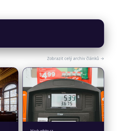
Zobrazit celý archiv článků →
black-white.cz