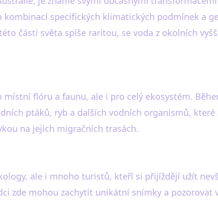
ti Austrálie, je známé svými občasnými transformacem
en kombinací specifických klimatických podmínek a g
této části světa spíše raritou, se voda z okolních vyš
o místní flóru a faunu, ale i pro celý ekosystém. Běh
ních ptáků, ryb a dalších vodních organismů, které
vkou na jejich migračních trasách.
logy, ale i mnoho turistů, kteří si přijíždějí užít ne
ědci zde mohou zachytit unikátní snímky a pozorovat v