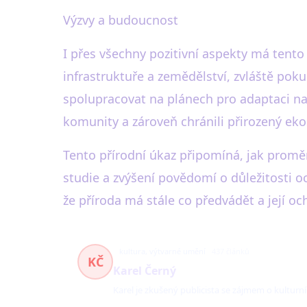
Výzvy a budoucnost
I přes všechny pozitivní aspekty má tento
infrastruktuře a zemědělství, zvláště pok
spolupracovat na plánech pro adaptaci na
komunity a zároveň chránili přirozený ek
Tento přírodní úkaz připomíná, jak proměn
studie a zvýšení povědomí o důležitosti o
že příroda má stále co předvádět a její o
kultura, výtvarné umění
437 článků
KČ
Karel Černý
Karel je zkušený publicista se zájmem o kulturn