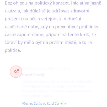
Bez ohledu na politický kontext, iniciativa jasně
ukázala, jak důležité je udržovat zdravotní
prevenci na očích veřejnosti. V dnešní
uspěchané době, kdy na preventivní prohlídky
často zapomínáme, připomíná tento krok, že
zdraví by mělo být na prvním místě, a to i v
politice.
kultura, výtvarné umění
437 článků
KČ
Karel Černý
Karel je zkušený publicista se zájmem o kulturní a
společenská témata související s černo-bílou
výtvarnou tvorbou v Česku. Věnuje se analýzám i
rozhovorům s umělci.
Všechny články od Karel Černý →