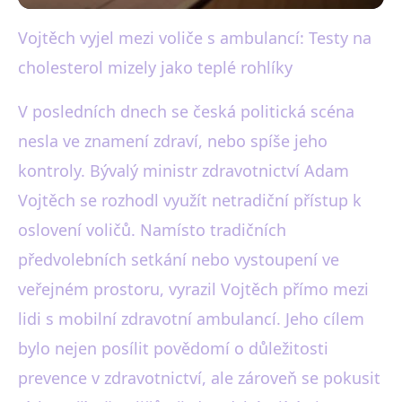
Vojtěch vyjel mezi voliče s ambulancí: Testy na
black-white.cz
cholesterol mizely jako teplé rohlíky
Adam Vojtěch láká voliče:
Zdarma testy cholesterolu v
V posledních dnech se česká politická scéna
nesla ve znamení zdraví, nebo spíše jeho
ambulanci!
kontroly. Bývalý ministr zdravotnictví Adam
22. 8. 2025
· 3 min čtení · Autor: Karel Černý
Vojtěch se rozhodl využít netradiční přístup k
oslovení voličů. Namísto tradičních
předvolebních setkání nebo vystoupení ve
veřejném prostoru, vyrazil Vojtěch přímo mezi
lidi s mobilní zdravotní ambulancí. Jeho cílem
bylo nejen posílit povědomí o důležitosti
prevence v zdravotnictví, ale zároveň se pokusit