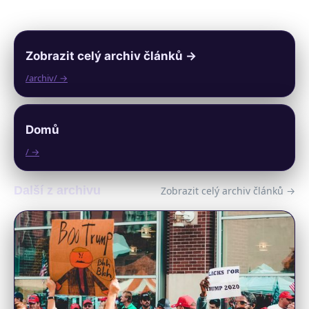
Zobrazit celý archiv článků →
/archiv/ →
Domů
/ →
Další z archivu
Zobrazit celý archiv článků →