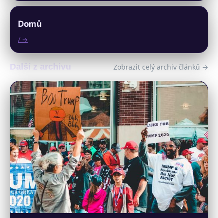
Domů
/ →
Další z archivu
Zobrazit celý archiv článků →