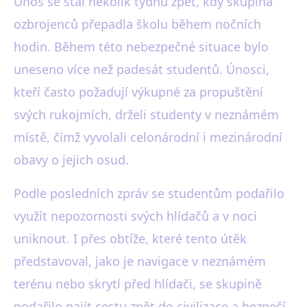
Únos se stal několik týdnů zpět, kdy skupina
ozbrojenců přepadla školu během nočních
hodin. Během této nebezpečné situace bylo
uneseno více než padesát studentů. Únosci,
kteří často požadují výkupné za propuštění
svých rukojmích, drželi studenty v neznámém
místě, čímž vyvolali celonárodní i mezinárodní
obavy o jejich osud.
Podle posledních zpráv se studentům podařilo
využít nepozornosti svých hlídačů a v noci
uniknout. I přes obtíže, které tento útěk
představoval, jako je navigace v neznámém
terénu nebo skrytí před hlídači, se skupině
podařilo najít cestu zpět do civilizace a bezpečí.