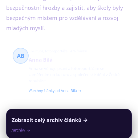
bezpečnostní hrozby a zajistit, aby školy byly
bezpečným místem pro vzdělávání a rozvoj
mladých myslí.
kultura, fotoreportáže
476 článků
AB
Anna Bílá
Anna se věnuje psaní a fotoreportážím se
zaměřením na kulturu a společenské dění v České
republice.
Všechny články od Anna Bílá →
Zobrazit celý archiv článků →
/archiv/ →